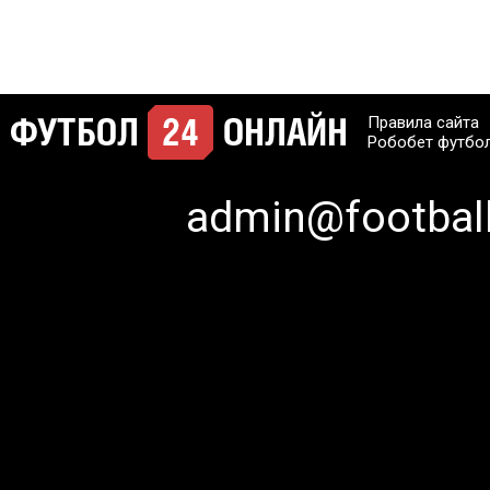
Правила сайта
Робобет футбо
admin@football