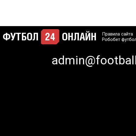
Правила сайта
Робобет футбо
admin@football