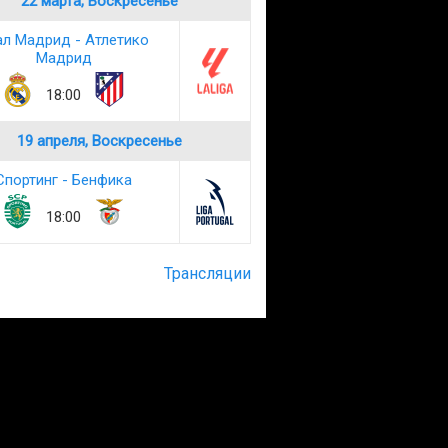
22 марта, Воскресенье
ал Мадрид - Атлетико
Мадрид
18:00
19 апреля, Воскресенье
Спортинг - Бенфика
18:00
Трансляции