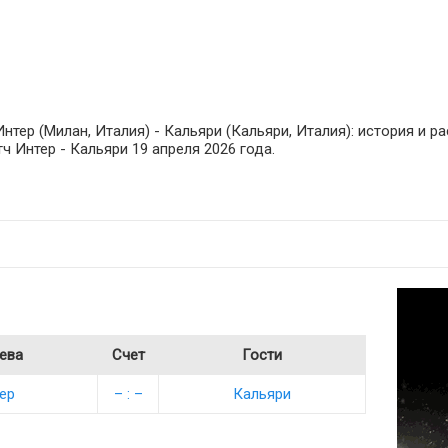
тер (Милан, Италия) - Кальяри (Кальяри, Италия): история и р
тч Интер - Кальяри 19 апреля 2026 года.
ева
Счет
Гости
ер
– : –
Кальяри