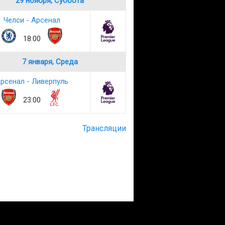
29 ноября, Суббота
Челси - Арсенал
18:00
7 января, Среда
рсенал - Ливерпуль
23:00
Трансляции