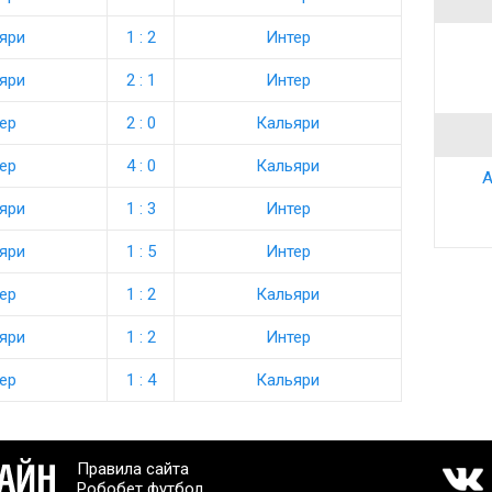
яри
1 : 2
Интер
яри
2 : 1
Интер
ер
2 : 0
Кальяри
ер
4 : 0
Кальяри
А
яри
1 : 3
Интер
яри
1 : 5
Интер
ер
1 : 2
Кальяри
яри
1 : 2
Интер
ер
1 : 4
Кальяри
Правила сайта
Робобет футбол