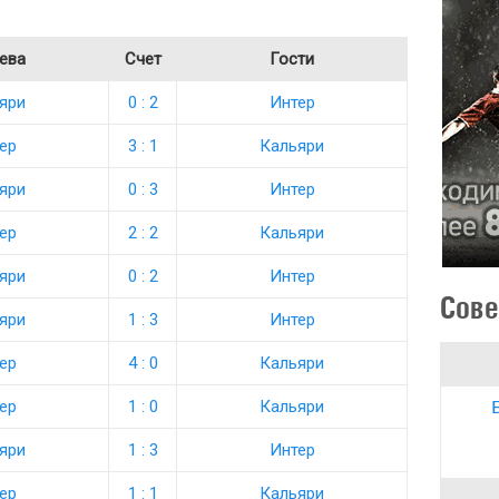
ева
Счет
Гости
яри
0 : 2
Интер
ер
3 : 1
Кальяри
яри
0 : 3
Интер
ер
2 : 2
Кальяри
яри
0 : 2
Интер
Сове
яри
1 : 3
Интер
ер
4 : 0
Кальяри
ер
1 : 0
Кальяри
яри
1 : 3
Интер
ер
1 : 1
Кальяри