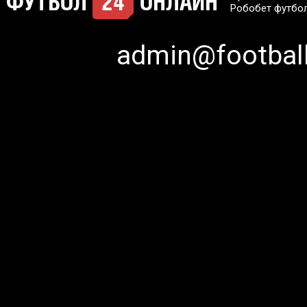
Робобет футбо
admin@football