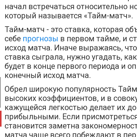
начал встречаться относительно н
который называется «Тайм-матч».
Тайм-матч - это ставка, которая об
себе
прогнозы
в первом тайме, и с
исход матча. Иначе выражаясь, чт
ставка сыграла, нужно угадать, ка
будет в конце первого периода и о
конечный исход матча.
Обрел широкую популярность Тайм
высоких коэффициентов, и в совок
кажущейся легкостью делает их д
прибыльными. Если присмотреться
становится заметна закономернос
матча чаще всего побеждают в пе