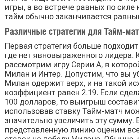
игры, а во встрече равных по силе
тайм обычно заканчивается равны
Различные стратегии для Тайм-ма
Первая стратегия больше подходит 
где нет явновыраженного лидера. 
рассмотрим игру Серии А, в которо
Милан и Интер. Допустим, что вы у
Милан одержит верх, и на такой ис
коэффициент равен 2.19. Если сдел
100 долларов, то выигрыш составит
использовав ставку Тайм-матч мо
значительно увеличить эту сумму. 
представленную линию оценим вс