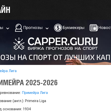
ры
Прогнозы
Букмекеры
Новос
ейра Лига
ИМЕЙРА 2025-2026
ревнование:
Примейра Лига
звание (англ.): Primeira Liga
д основания: 1934