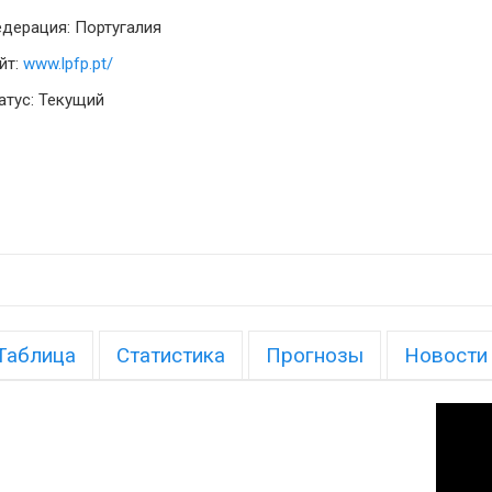
дерация: Португалия
йт:
www.lpfp.pt/
атус: Текущий
Таблица
Статистика
Прогнозы
Новости