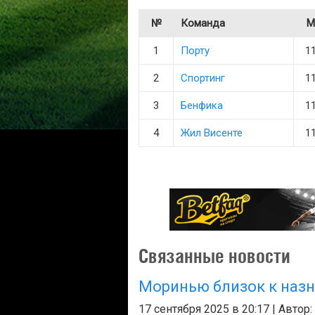
№
Команда
М
1
Порту
1
2
Спортинг
1
3
Бенфика
1
4
Жил Висенте
1
Связанные новости
Моринью близок к назн
17 сентября 2025 в 20:17 | Автор: