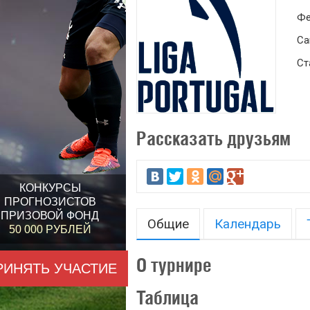
Фе
Са
Ст
Рассказать друзьям
КОНКУРСЫ
ПРОГНОЗИСТОВ
ПРИЗОВОЙ ФОНД
Общие
Календарь
50 000 РУБЛЕЙ
О турнире
РИНЯТЬ УЧАСТИЕ
Таблица