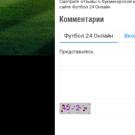
Смотрите отзывы о букмекерской к
сайте Футбол 24 Онлайн
Комментарии
Футбол 24 Онлайн
Вко
Представьтесь: