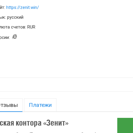
йт:
https://zenit.win/
ык: русский
люта счетов: RUR
рсии:
Отзывы
Платежи
ская контора «Зенит»