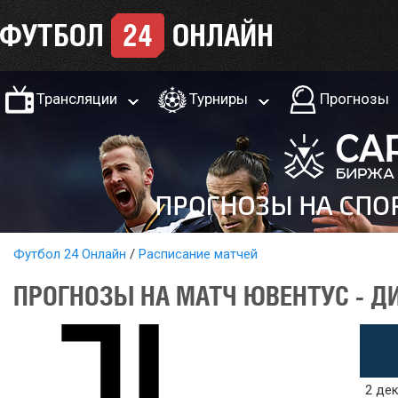
Трансляции
Турниры
Прогнозы
Футбол 24 Онлайн
Расписание матчей
ПРОГНОЗЫ НА МАТЧ ЮВЕНТУС - ДИ
2 дек