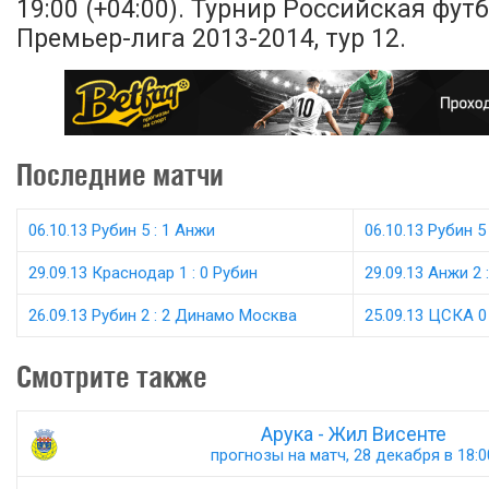
19:00 (+04:00). Турнир Российская фут
Премьер-лига 2013-2014, тур 12.
Последние матчи
06.10.13 Рубин 5 : 1 Анжи
06.10.13 Рубин 5
29.09.13 Краснодар 1 : 0 Рубин
29.09.13 Анжи 2 
26.09.13 Рубин 2 : 2 Динамо Москва
25.09.13 ЦСКА 0
Смотрите также
Арука - Жил Висенте
прогнозы на матч, 28 декабря в 18:0