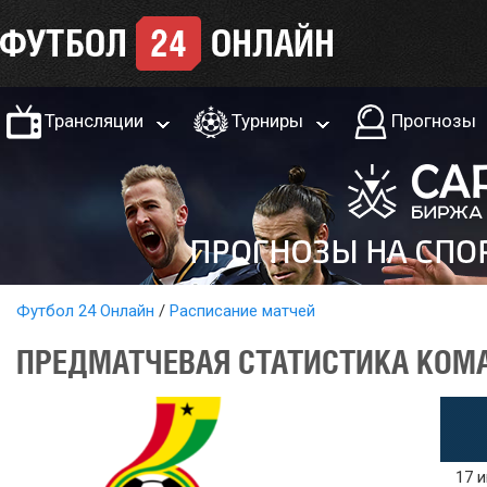
Трансляции
Турниры
Прогнозы
Футбол 24 Онлайн
Расписание матчей
ПРЕДМАТЧЕВАЯ СТАТИСТИКА КОМАН
17 и