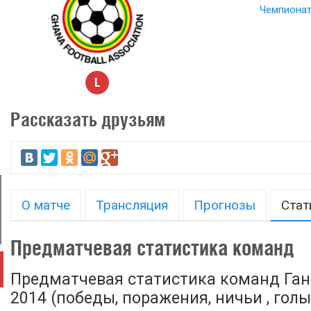
Чемпионат
L
Рассказать друзьям
О матче
Трансляция
Прогнозы
Стат
Предматчевая статистика команд
Предматчевая статистика команд Ган
2014 (победы, поражения, ничьи , голы