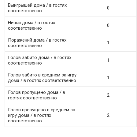
Выигрышей дома / в гостях
0
соответственно
Ничьи дома / в гостях
0
соответственно
Поражений дома / в гостях
1
соответственно
Голов забито дома / в гостях
1
соответственно
Голов забито в среднем за игру
1
дома / в гостях соответственно
Голов пропущено дома / в
2
гостях соответственно
Голов пропущено в среднем за
игру дома / в гостях
2
соответственно