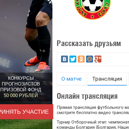
Рассказать друзьям
О матче
Трансляция
КОНКУРСЫ
ПРОГНОЗИСТОВ
ПРИЗОВОЙ ФОНД
Онлайн трансляция
50 000 РУБЛЕЙ
Прямая трансляция футбольного мат
РИНЯТЬ УЧАСТИЕ
смотрите бесплатно видео трансляц
Турнир Отборочный этап: чемпионат
команды Болгария (Болгария, Наци