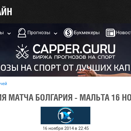
ры
Прогнозы
Букмекеры
Новос
тчей
Я МАТЧА БОЛГАРИЯ - МАЛЬТА 16 НО
16 ноября 2014 в 22:45