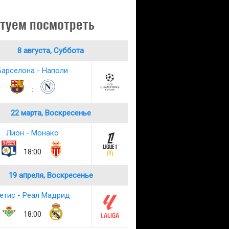
туем посмотреть
8 августа, Суббота
Барселона - Наполи
:
22 марта, Воскресенье
Лион - Монако
18:00
19 апреля, Воскресенье
етис - Реал Мадрид
18:00