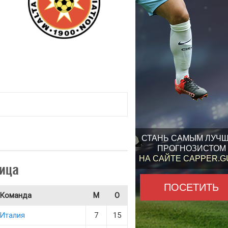
СТАНЬ САМЫМ ЛУЧ
ПРОГНОЗИСТОМ
НА САЙТЕ CAPPER.
ица
ПОСЕТИТЬ
Команда
М
О
Италия
7
15