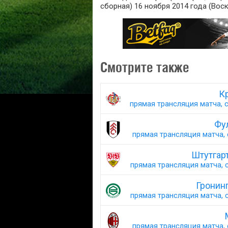
сборная) 16 ноября 2014 года (Воскр
Смотрите также
К
прямая трансляция матча, с
Фу
прямая трансляция матча, 
Штутгарт
прямая трансляция матча, с
Гронинг
прямая трансляция матча, с
прямая трансляция матча, 