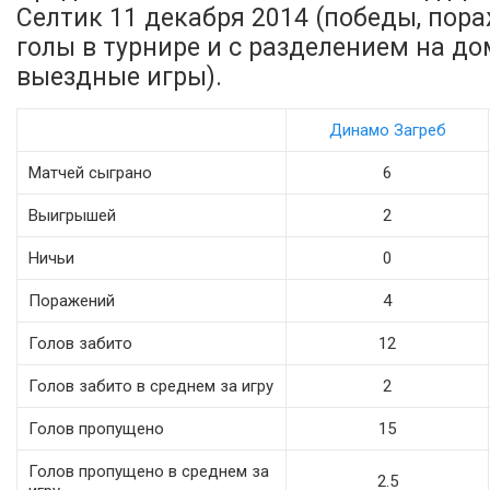
Селтик 11 декабря 2014 (победы, пора
голы в турнире и с разделением на д
выездные игры).
Динамо Загреб
Матчей сыграно
6
Выигрышей
2
Ничьи
0
Поражений
4
Голов забито
12
Голов забито в среднем за игру
2
Голов пропущено
15
Голов пропущено в среднем за
2.5