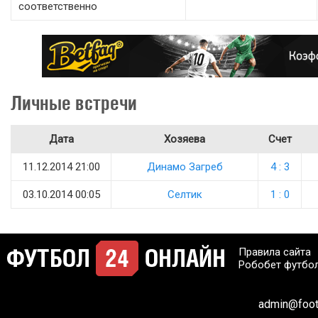
соответственно
Личные встречи
Дата
Хозяева
Счет
11.12.2014 21:00
Динамо Загреб
4 : 3
03.10.2014 00:05
Селтик
1 : 0
Правила сайта
Робобет футбо
admin@footb