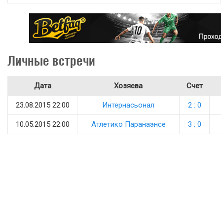
Личные встречи
Дата
Хозяева
Счет
23.08.2015 22:00
Интернасьонал
2 : 0
10.05.2015 22:00
Атлетико Паранаэнсе
3 : 0