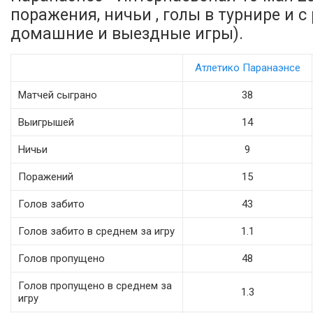
поражения, ничьи , голы в турнире и 
домашние и выездные игры).
Атлетико Паранаэнсе
Матчей сыграно
38
Выигрышей
14
Ничьи
9
Поражений
15
Голов забито
43
Голов забито в среднем за игру
1.1
Голов пропущено
48
Голов пропущено в среднем за
1.3
игру