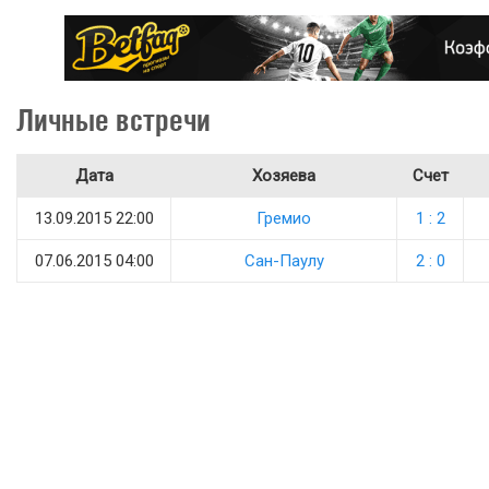
Личные встречи
Дата
Хозяева
Счет
13.09.2015 22:00
Гремио
1 : 2
07.06.2015 04:00
Сан-Паулу
2 : 0