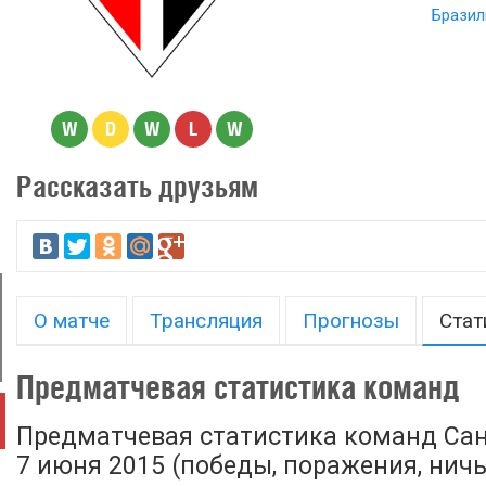
Бразил
W
D
W
L
W
Рассказать друзьям
О матче
Трансляция
Прогнозы
Стат
Предматчевая статистика команд
Предматчевая статистика команд Сан
7 июня 2015 (победы, поражения, ничьи