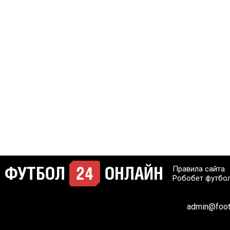
Правила сайта
Робобет футбо
admin@footb