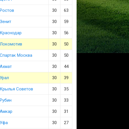
Ростов
30
63
Зенит
30
59
Краснодар
30
56
Локомотив
30
50
Спартак Москва
30
50
Ахмат
30
44
Урал
30
39
Крылья Советов
30
35
Рубин
30
33
Амкар
30
31
Уфа
30
27