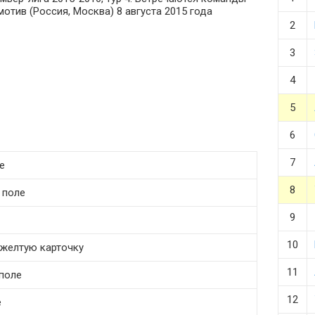
мотив (Россия, Москва) 8 августа 2015 года
2
3
4
5
6
7
е
8
 поле
9
10
т желтую карточку
11
 поле
12
е