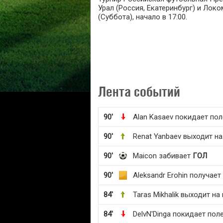
Урал (Россия, Екатеринбург) и Локо
(Суббота), начало в 17:00.
Лента событий
90'
Alan Kasaev покидает пол
90'
Renat Yanbaev выходит на
90'
Maicon забивает
ГОЛ
90'
Aleksandr Erohin получае
84'
Taras Mikhalik выходит на
84'
DelvN'Dinga покидает пол