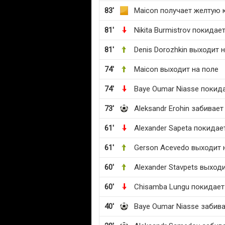
83'
Maicon получает желтую 
81'
Nikita Burmistrov покидае
81'
Denis Dorozhkin выходит 
74'
Maicon выходит на поле
74'
Baye Oumar Niasse покид
73'
Aleksandr Erohin забивае
61'
Alexander Sapeta покидае
61'
Gerson Acevedo выходит 
60'
Alexander Stavpets выход
60'
Chisamba Lungu покидает
40'
Baye Oumar Niasse забив