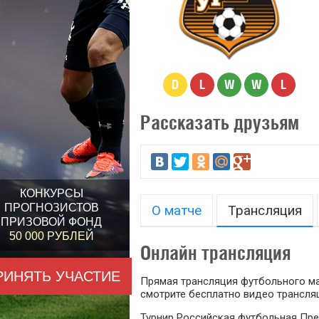
D
L
W
W
L
Рассказать друзьям
КОНКУРСЫ
ПРОГНОЗИСТОВ
О матче
Трансляция
ПРИЗОВОЙ ФОНД
50 000 РУБЛЕЙ
Онлайн трансляция
РИНЯТЬ УЧАСТИЕ
Прямая трансляция футбольного мат
смотрите бесплатно видео трансляц
Турнир Российская футбольная Пре