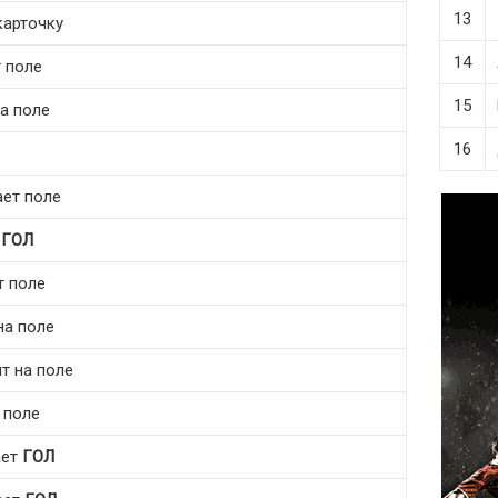
13
карточку
14
т поле
15
на поле
16
ает поле
т
ГОЛ
т поле
на поле
ит на поле
 поле
ает
ГОЛ