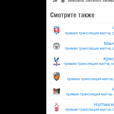
28'
Aleksandr Samedov забив
Смотрите также
прямая трансляция матча, с
Манч
прямая трансляция матча, с
Крис
прямая трансляция матча, с
прямая трансляция матча, 
прямая трансляция матча, 
Ноттинге
прямая трансляция матча, с