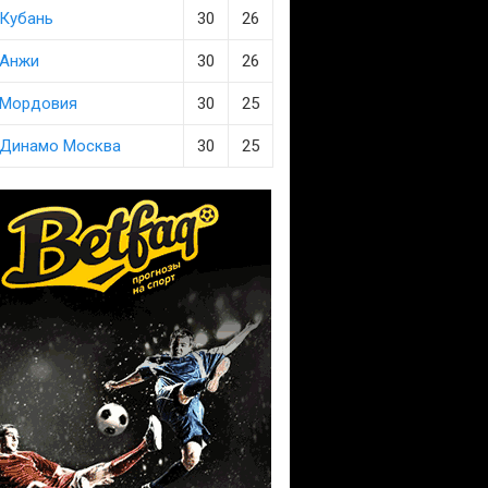
Кубань
30
26
Анжи
30
26
Мордовия
30
25
Динамо Москва
30
25