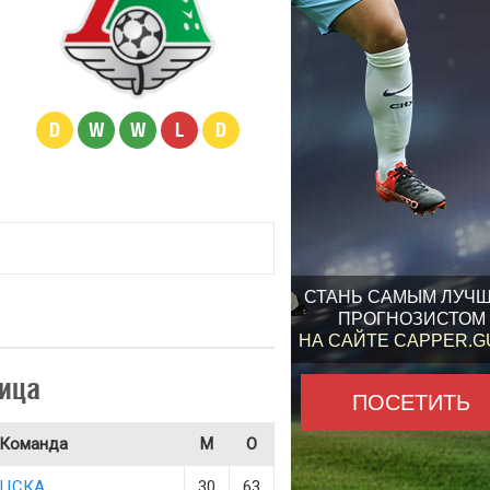
D
W
W
L
D
СТАНЬ САМЫМ ЛУЧ
ПРОГНОЗИСТОМ
НА САЙТЕ CAPPER.
ица
ПОСЕТИТЬ
Команда
М
О
ЦСКА
30
63