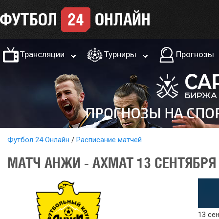
Трансляции
Турниры
Прогнозы
Футбол 24 Онлайн
Расписание матчей
МАТЧ АНЖИ - АХМАТ 13 СЕНТЯБРЯ
13 сен