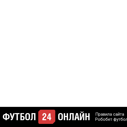
Правила сайта
Робобет футбо