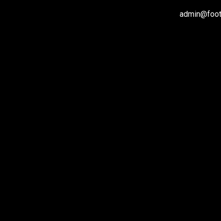
admin@footb