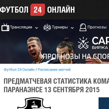
Трансляции
Турниры
Прогнозы
Футбол 24 Онлайн
Расписание матчей
ПРЕДМАТЧЕВАЯ СТАТИСТИКА КОМА
ПАРАНАЭНСЕ 13 СЕНТЯБРЯ 2015