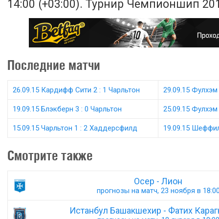
14:00 (+03:00). Турнир Чемпионшип 201
Последние матчи
26.09.15 Кардифф Сити 2 : 1 Чарльтон
29.09.15 Фулхэм
19.09.15 Блэкберн 3 : 0 Чарльтон
25.09.15 Фулхэм 
15.09.15 Чарльтон 1 : 2 Хаддерсфилд
19.09.15 Шеффил
Смотрите также
Осер - Лион
прогнозы на матч, 23 ноября в 18:0
Истанбул Башакшехир - Фатих Кара