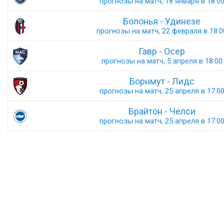
прогнозы на матч, 18 января в 18:0
Болонья - Удинезе
прогнозы на матч, 22 февраля в 18:0
Гавр - Осер
прогнозы на матч, 5 апреля в 18:00
Борнмут - Лидс
прогнозы на матч, 25 апреля в 17:0
Брайтон - Челси
прогнозы на матч, 25 апреля в 17:0