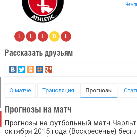
Чемп
L
L
L
D
L
Рассказать друзьям
О матче
Трансляция
Прогнозы
Стат
Прогнозы на матч
Прогнозы на футбольный матч Чарльто
октября 2015 года (Воскресенье) беспл