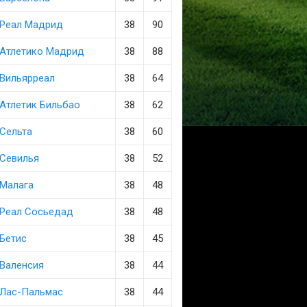
Реал Мадрид
38
90
Атлетико Мадрид
38
88
Вильярреал
38
64
Атлетик Бильбао
38
62
Сельта
38
60
Севилья
38
52
Малага
38
48
Реал Сосьедад
38
48
Бетис
38
45
Валенсия
38
44
Лас-Пальмас
38
44