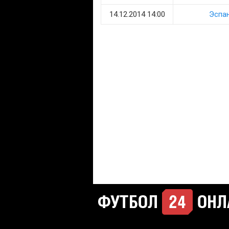
14.12.2014 14:00
Эспа