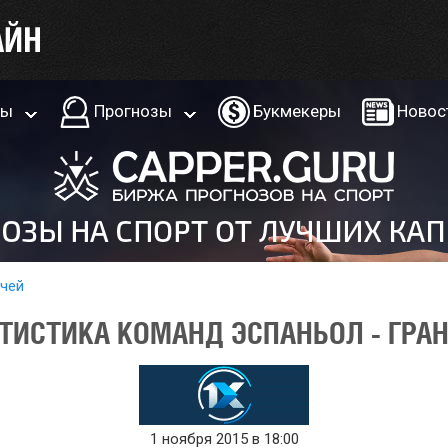
ры
Прогнозы
Букмекеры
Новос
тчей
ТИСТИКА КОМАНД ЭСПАНЬОЛ - ГРАН
1 ноября 2015 в 18:00