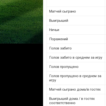
Матчей сыграно
Выигрышей
Ничьи
Поражений
Голов забито
Голов забито в среднем за игру
Голов пропущено
Голов пропущено в среднем за
игру
Матчей сыграно дома/в гостях
Выигрышей дома / в гостях
соответственно