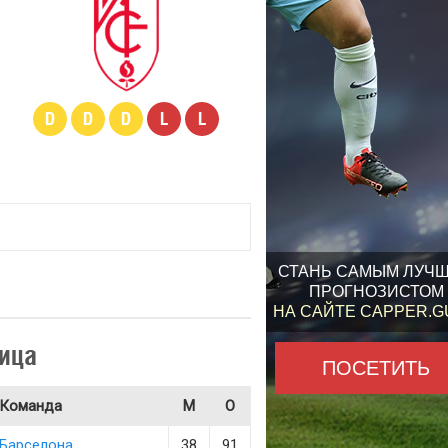
D
D
D
L
L
СТАНЬ САМЫМ ЛУЧ
ПРОГНОЗИСТОМ
НА САЙТЕ CAPPER.
ица
ПОСЕТИТЬ
Команда
М
О
Барселона
38
91