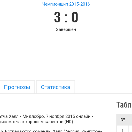
Чемпионшип 2015-2016
3 : 0
Завершен
Прогнозы
Статистика
Табл
ча Халл - Мидлсбро, 7 ноября 2015 онлайн -
№
ию матча в хорошем качестве (HD).
1
16. Встречаются команды Халл (Англия, Кингстон-