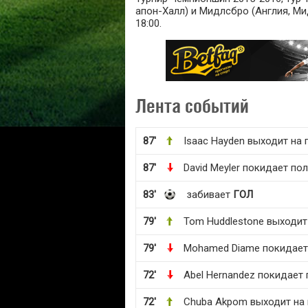
апон-Халл) и Мидлсбро (Англия, Ми
18:00.
Лента событий
87'
Isaac Hayden выходит на 
87'
David Meyler покидает по
83'
забивает
ГОЛ
79'
Tom Huddlestone выходит
79'
Mohamed Diame покидает
72'
Abel Hernandez покидает 
72'
Chuba Akpom выходит на