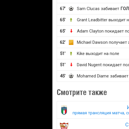
67'
Sam Clucas забивает
ГОЛ
65'
Grant Leadbitter выходит 
65'
Adam Clayton покидает п
62'
Michael Dawson получает
51'
Kike выходит на поле
51'
David Nugent покидает по
45'
Mohamed Diame забивае
Смотрите также
прямая трансляция матча, с
С