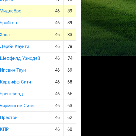
Мидлсбро
46
89
Брайтон
46
89
Халл
46
83
Дерби Каунти
46
78
Шеффилд Уэнсдей
46
74
Ипсвич Таун
46
69
Кардифф Сити
46
68
Брентфорд
46
65
Бирмингем Сити
46
63
Престон
46
62
КПР
46
60