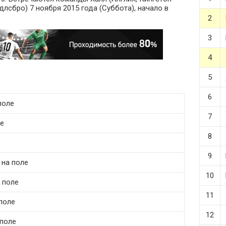
длсбро) 7 ноября 2015 года (Суббота), начало в
2
3
4
5
6
поле
7
ле
8
9
 на поле
10
 поле
11
поле
12
 поле