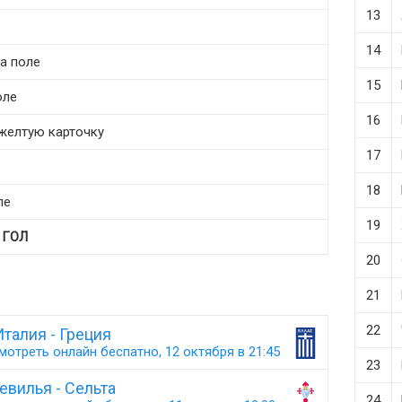
13
14
на поле
15
оле
16
 желтую карточку
17
18
ле
19
т
ГОЛ
20
21
22
Италия - Греция
мотреть онлайн беспатно, 12 октября в 21:45
23
евилья - Сельта
24