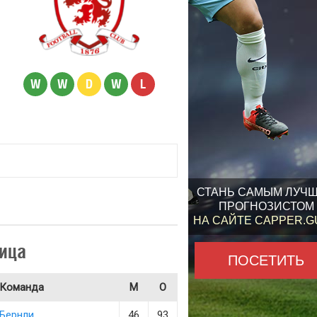
W
W
D
W
L
СТАНЬ САМЫМ ЛУЧ
ПРОГНОЗИСТОМ
НА САЙТЕ CAPPER.
ица
ПОСЕТИТЬ
Команда
М
О
Бернли
46
93