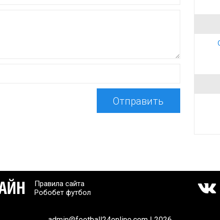
Отправить
Правила сайта
Робобет футбол
admin@football24online.com | 2026