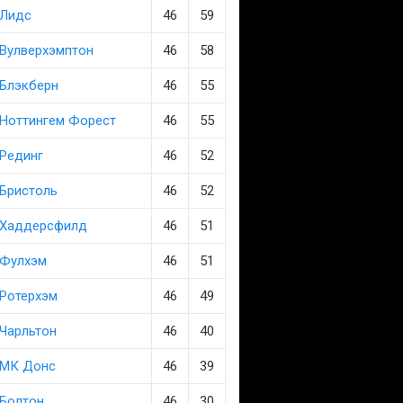
Лидс
46
59
Вулверхэмптон
46
58
Блэкберн
46
55
Ноттингем Форест
46
55
Рединг
46
52
Бристоль
46
52
Хаддерсфилд
46
51
Фулхэм
46
51
Ротерхэм
46
49
Чарльтон
46
40
МК Донс
46
39
Болтон
46
30