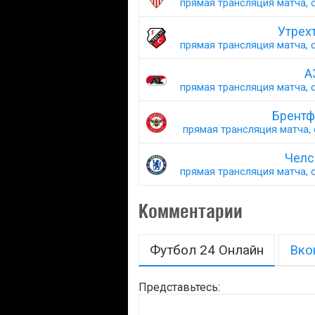
прямая трансляция матча, с
Утрех
прямая трансляция матча, с
А
прямая трансляция матча, с
Брентф
прямая трансляция матча, 
Челс
прямая трансляция матча, с
Комментарии
Футбол 24 Онлайн
Вко
Представьтесь: