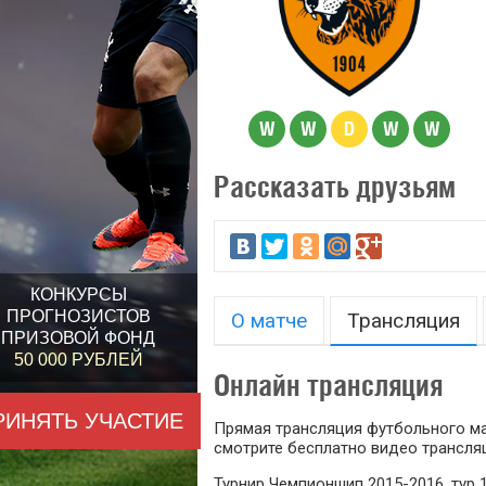
W
W
D
W
W
Рассказать друзьям
КОНКУРСЫ
ПРОГНОЗИСТОВ
О матче
Трансляция
ПРИЗОВОЙ ФОНД
50 000 РУБЛЕЙ
Онлайн трансляция
РИНЯТЬ УЧАСТИЕ
Прямая трансляция футбольного мат
смотрите бесплатно видео трансляц
Турнир Чемпионшип 2015-2016, тур 