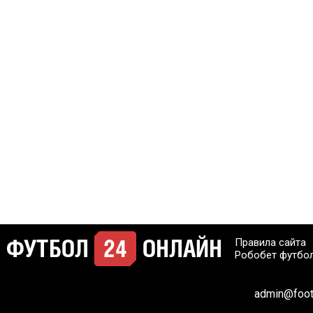
Правила сайта
Робобет футбо
admin@footb