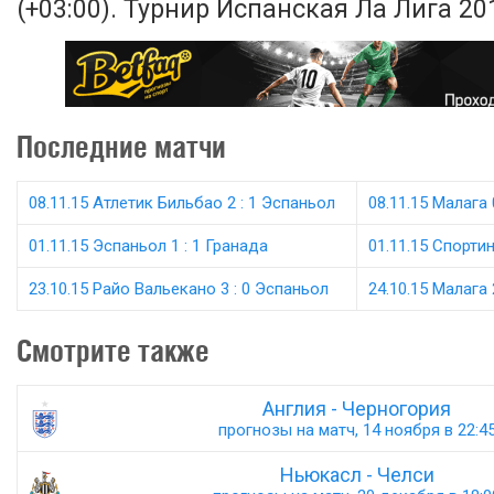
(+03:00). Турнир Испанская Ла Лига 201
Последние матчи
08.11.15 Атлетик Бильбао 2 : 1 Эспаньол
08.11.15 Малага 
01.11.15 Эспаньол 1 : 1 Гранада
01.11.15 Спортин
23.10.15 Райо Вальекано 3 : 0 Эспаньол
24.10.15 Малага 
Смотрите также
Англия - Черногория
прогнозы на матч, 14 ноября в 22:4
Ньюкасл - Челси