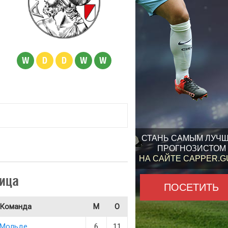
W
D
D
W
W
СТАНЬ САМЫМ ЛУЧ
ПРОГНОЗИСТОМ
НА САЙТЕ CAPPER.
ица
ПОСЕТИТЬ
Команда
М
О
Мольде
6
11