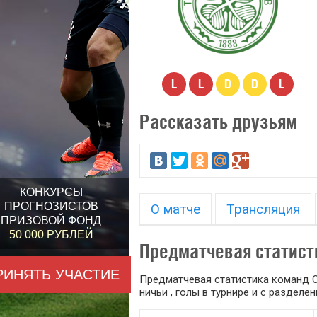
L
L
D
D
L
Рассказать друзьям
КОНКУРСЫ
ПРОГНОЗИСТОВ
О матче
Трансляция
ПРИЗОВОЙ ФОНД
50 000 РУБЛЕЙ
Предматчевая статист
РИНЯТЬ УЧАСТИЕ
Предматчевая статистика команд С
ничьи , голы в турнире и с раздел