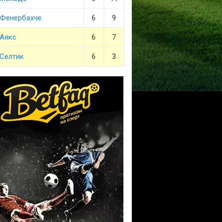
Фенербахче
6
9
Аякс
6
7
Селтик
6
3