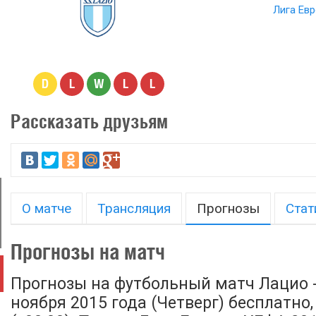
Лига Ев
D
L
W
L
L
Рассказать друзьям
О матче
Трансляция
Прогнозы
Стат
Прогнозы на матч
Прогнозы на футбольный матч Лацио -
ноября 2015 года (Четверг) бесплатно,