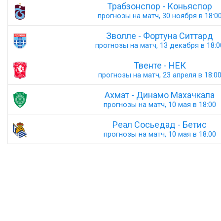
Трабзонспор - Коньяспор
прогнозы на матч, 30 ноября в 18:0
Зволле - Фортуна Ситтард
прогнозы на матч, 13 декабря в 18:0
Твенте - НЕК
прогнозы на матч, 23 апреля в 18:0
Ахмат - Динамо Махачкала
прогнозы на матч, 10 мая в 18:00
Реал Сосьедад - Бетис
прогнозы на матч, 10 мая в 18:00