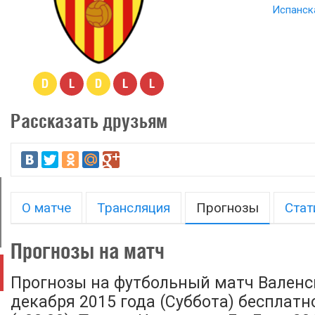
Испанска
D
L
D
L
L
Рассказать друзьям
О матче
Трансляция
Прогнозы
Стат
Прогнозы на матч
Прогнозы на футбольный матч Валенси
декабря 2015 года (Суббота) бесплатно