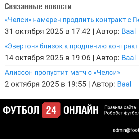
Связанные новости
«Челси» намерен продлить контракт с Г
31 октября 2025 в 17:42 | Автор:
Baal
«Эвертон» близок к продлению контрак
14 октября 2025 в 19:06 | Автор:
Baal
Алиссон пропустит матч с «Челси»
2 октября 2025 в 19:55 | Автор:
Baal
Правила сайта
Робобет футбо
admin@footb