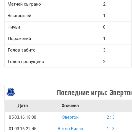
Матчей сыграно
2
Выигрышей
1
Ничьи
0
Поражений
1
Голов забито
3
Голов пропущено
2
Последние игры: Эверто
Дата
Хозяева
05.03.16 18:00
Эвертон
2 : 3
01.03.16 22:45
Астон Вилла
1 : 3