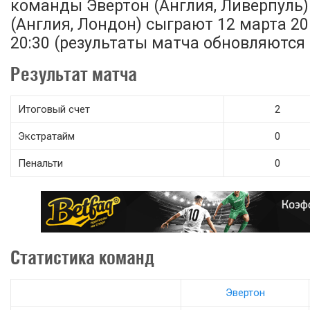
команды Эвертон (Англия, Ливерпуль)
(Англия, Лондон) сыграют 12 марта 201
20:30 (результаты матча обновляются 
Результат матча
Итоговый счет
2
Экстратайм
0
Пенальти
0
Статистика команд
Эвертон