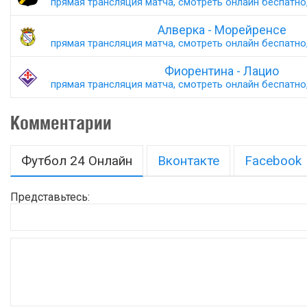
прямая трансляция матча, смотреть онлайн беспатно,
Алверка - Морейренсе
прямая трансляция матча, смотреть онлайн беспатно,
Фиорентина - Лацио
прямая трансляция матча, смотреть онлайн беспатно,
Комментарии
Футбол 24 Онлайн
Вконтакте
Facebook
Представьтесь: