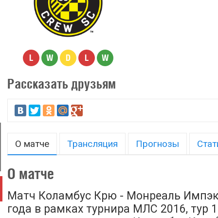
L
W
D
L
W
Рассказать друзьям
О матче
Трансляция
Прогнозы
Стат
О матче
Матч Коламбус Крю - Монреаль Импэк
года в рамках турнира МЛС 2016, тур 1