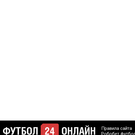
Правила сайта
Робобет футбо