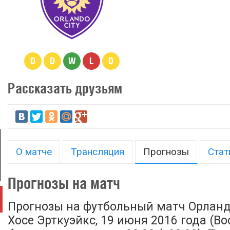
D
D
W
L
D
Рассказать друзьям
О матче
Трансляция
Прогнозы
Стат
Прогнозы на матч
Прогнозы на футбольный матч Орландо
Хосе Эрткуэйкс, 19 июня 2016 года (Во