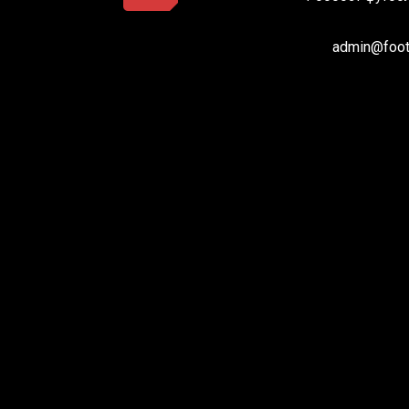
admin@footb