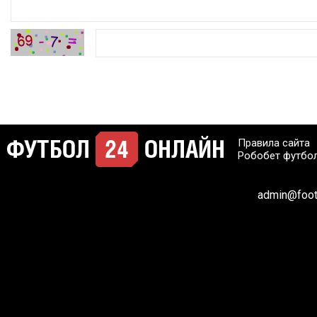
Правила сайта
Робобет футбо
admin@footb