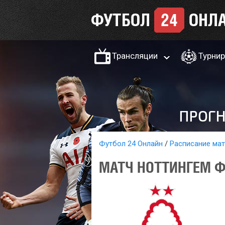
Трансляции
Турни
Футбол 24 Онлайн
Расписание ма
МАТЧ НОТТИНГЕМ ФО