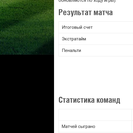
обновляются по ходу игры).
Результат матча
Итоговый счет
Экстратайм
Пенальти
Статистика команд
Матчей сыграно