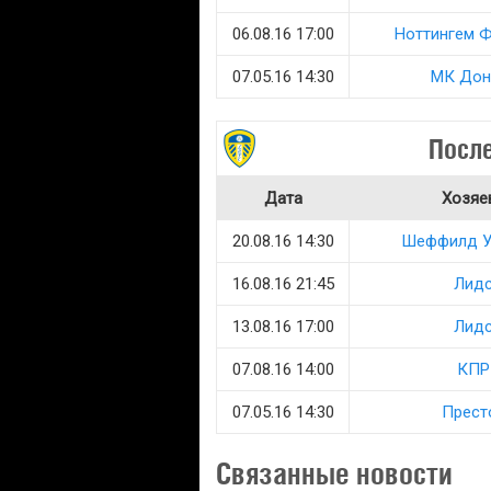
06.08.16 17:00
Ноттингем 
07.05.16 14:30
МК Дон
Посл
Дата
Хозяе
20.08.16 14:30
Шеффилд У
16.08.16 21:45
Лид
13.08.16 17:00
Лид
07.08.16 14:00
КПР
07.05.16 14:30
Прест
Связанные новости