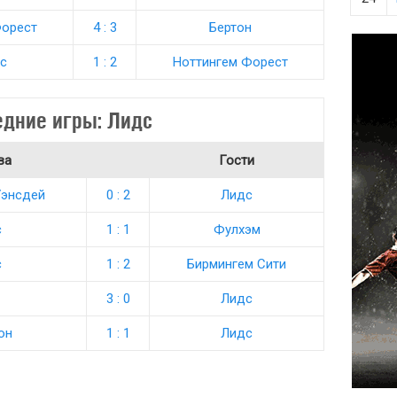
Форест
4 : 3
Бертон
с
1 : 2
Ноттингем Форест
едние игры: Лидс
ва
Гости
энсдей
0 : 2
Лидс
с
1 : 1
Фулхэм
с
1 : 2
Бирмингем Сити
3 : 0
Лидс
он
1 : 1
Лидс