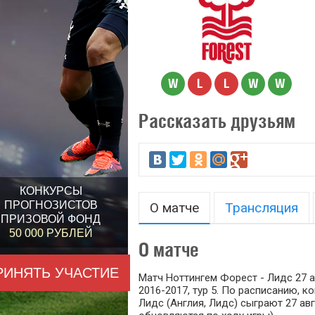
W
L
L
W
W
Рассказать друзьям
КОНКУРСЫ
ПРОГНОЗИСТОВ
О матче
Трансляция
ПРИЗОВОЙ ФОНД
50 000 РУБЛЕЙ
О матче
РИНЯТЬ УЧАСТИЕ
Матч Ноттингем Форест - Лидс 27 а
2016-2017, тур 5. По расписанию, 
Лидс (Англия, Лидс) сыграют 27 авг