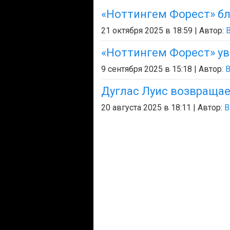
«Ноттингем Форест» б
21 октября 2025 в 18:59 | Автор:
B
«Ноттингем Форест» ув
9 сентября 2025 в 15:18 | Автор:
B
Дуглас Луис возвращае
20 августа 2025 в 18:11 | Автор:
B