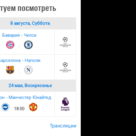
туем посмотреть
8 августа, Суббота
Бавария - Челси
:
Барселона - Наполи
:
24 мая, Воскресенье
он - Манчестер Юнайтед
18:00
Трансляции