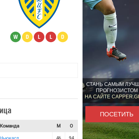
W
D
L
L
D
СТАНЬ САМЫМ ЛУЧ
ПРОГНОЗИСТОМ
НА САЙТЕ CAPPER.
ица
ПОСЕТИТЬ
Команда
М
О
Ньюкасл
46
94