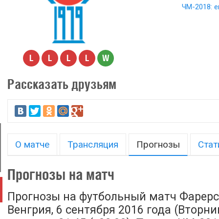
ЧМ-2018: е
L
L
L
L
W
Рассказать друзьям
О матче
Трансляция
Прогнозы
Стат
Прогнозы на матч
Прогнозы на футбольный матч Фарерск
Венгрия, 6 сентября 2016 года (Вторни