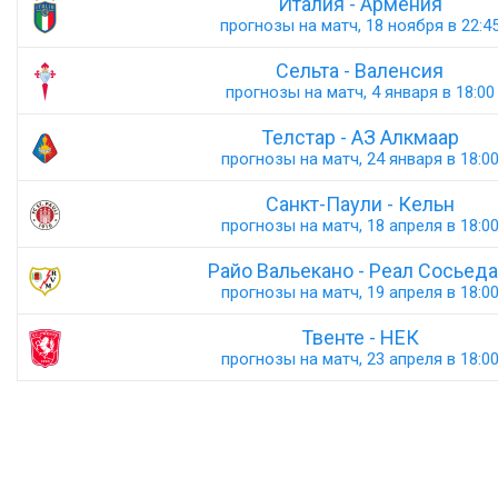
Италия - Армения
прогнозы на матч, 18 ноября в 22:4
Сельта - Валенсия
прогнозы на матч, 4 января в 18:00
Телстар - АЗ Алкмаар
прогнозы на матч, 24 января в 18:0
Санкт-Паули - Кельн
прогнозы на матч, 18 апреля в 18:0
Райо Вальекано - Реал Сосьед
прогнозы на матч, 19 апреля в 18:0
Твенте - НЕК
прогнозы на матч, 23 апреля в 18:0