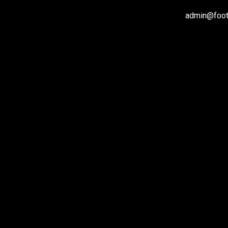
admin@footb