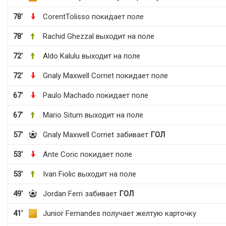
78'
CorentTolisso покидает поле
78'
Rachid Ghezzal выходит на поле
72'
Aldo Kalulu выходит на поле
72'
Gnaly Maxwell Cornet покидает поле
67'
Paulo Machado покидает поле
67'
Mario Situm выходит на поле
57'
Gnaly Maxwell Cornet забивает
ГОЛ
53'
Ante Coric покидает поле
53'
Ivan Fiolic выходит на поле
49'
Jordan Ferri забивает
ГОЛ
41'
Junior Fernandes получает желтую карточку