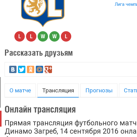
Лига чемп
L
L
W
W
L
Рассказать друзьям
О матче
Трансляция
Прогнозы
Стат
Онлайн трансляция
Прямая трансляция футбольного матч
Динамо Загреб, 14 сентября 2016 онла