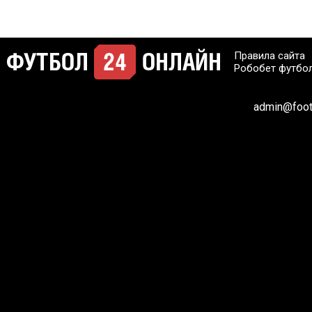
Правила сайта
Робобет футбо
admin@footb