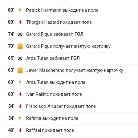
80'
Patrick Herrmann выходит на поле
80'
Thorgan Hazard покидает поле
74'
Gerard Pique забивает
ГОЛ
70'
Gerard Pique получает желтую карточку
65'
Arda Turan забивает
ГОЛ
63'
Javier Mascherano получает желтую карточку
60'
Arda Turan выходит на поле
60'
Ivan Rakitic покидает поле
54'
Francisco Alcacer покидает поле
54'
Rafinha выходит на поле
48'
Raffael покидает поле