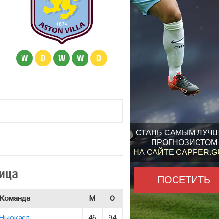
W
D
W
W
D
СТАНЬ САМЫМ ЛУЧ
ПРОГНОЗИСТОМ
НА САЙТЕ CAPPER.
ица
ПОСЕТИТЬ
Команда
М
О
Ньюкасл
46
94