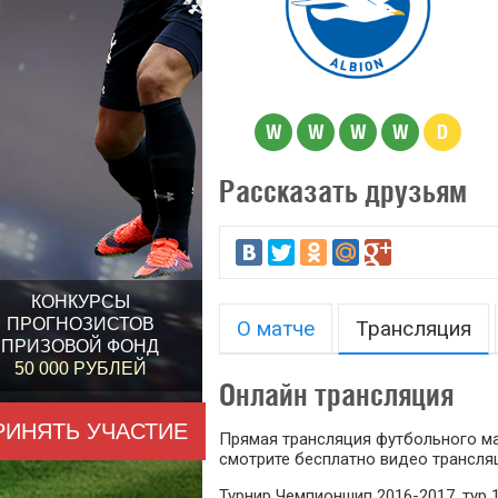
W
W
W
W
D
Рассказать друзьям
КОНКУРСЫ
ПРОГНОЗИСТОВ
О матче
Трансляция
ПРИЗОВОЙ ФОНД
50 000 РУБЛЕЙ
Онлайн трансляция
РИНЯТЬ УЧАСТИЕ
Прямая трансляция футбольного мат
смотрите бесплатно видео трансляц
Турнир Чемпионшип 2016-2017, тур 