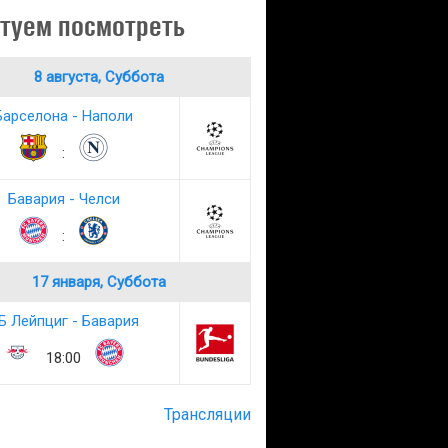
туем посмотреть
8 августа, Суббота
Барселона - Наполи
:
Бавария - Челси
:
17 января, Суббота
Б Лейпциг - Бавария
18:00
Трансляции