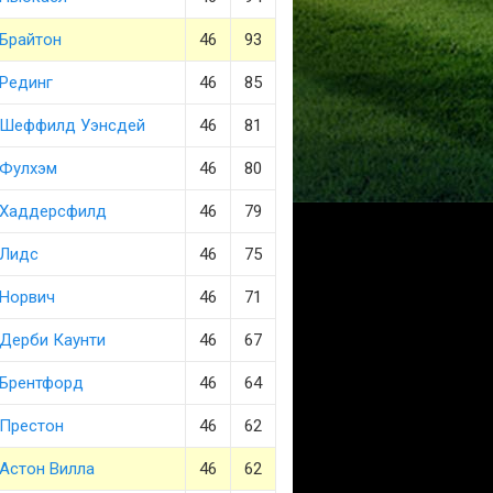
Брайтон
46
93
Рединг
46
85
Шеффилд Уэнсдей
46
81
Фулхэм
46
80
Хаддерсфилд
46
79
Лидс
46
75
Норвич
46
71
Дерби Каунти
46
67
Брентфорд
46
64
Престон
46
62
Астон Вилла
46
62