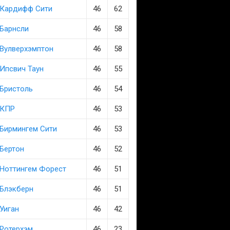
Кардифф Сити
46
62
Барнсли
46
58
Вулверхэмптон
46
58
Ипсвич Таун
46
55
Бристоль
46
54
КПР
46
53
Бирмингем Сити
46
53
Бертон
46
52
Ноттингем Форест
46
51
Блэкберн
46
51
Уиган
46
42
Ротерхэм
46
23