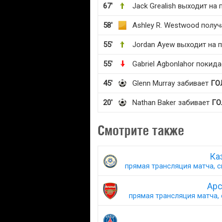
67'
Jack Grealish выходит на 
58'
Ashley R. Westwood полу
55'
Jordan Ayew выходит на 
55'
Gabriel Agbonlahor покид
45'
Glenn Murray забивает
ГО
20'
Nathan Baker забивает
ГО
Смотрите также
Ка
прямая трансляция матча, с
Арс
прямая трансляция матча, 