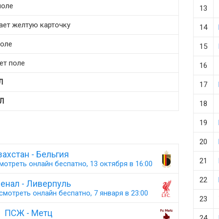
поле
13
чает желтую карточку
14
поле
15
ает поле
16
Л
17
Л
18
19
20
захстан - Бельгия
21
мотреть онлайн беспатно, 13 октября в 16:00
22
енал - Ливерпуль
смотреть онлайн беспатно, 7 января в 23:00
23
ПСЖ - Метц
24