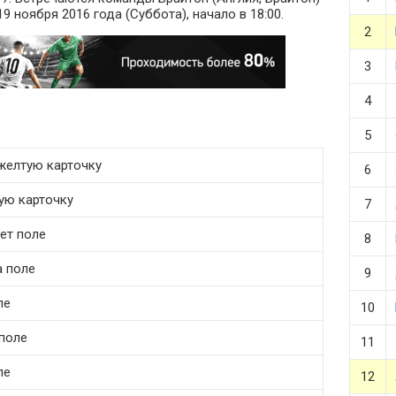
9 ноября 2016 года (Суббота), начало в 18:00.
2
3
4
5
 желтую карточку
6
тую карточку
7
ет поле
8
а поле
9
ле
10
 поле
11
ле
12