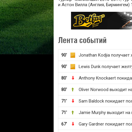
и Астон Вилла (Англия, Бирмингем) 1
Лента событий
90'
Jonathan Kodjia получает
90'
Lewis Dunk получает жел
80'
Anthony Knockaert покида
80'
Oliver Norwood выходит н
71'
Sam Baldock покидает по
71'
Jamie Murphy выходит на
67'
Gary Gardner покидает по