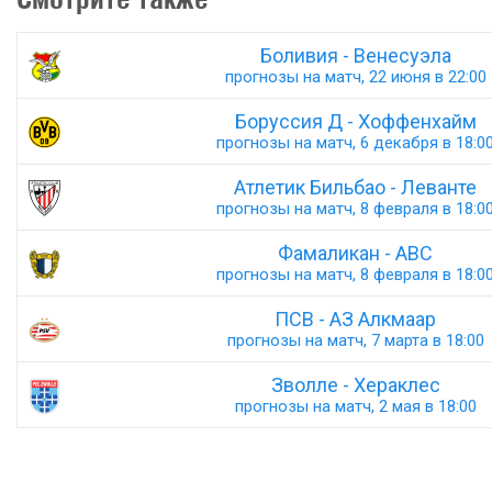
Боливия - Венесуэла
прогнозы на матч, 22 июня в 22:00
Боруссия Д - Хоффенхайм
прогнозы на матч, 6 декабря в 18:0
Атлетик Бильбао - Леванте
прогнозы на матч, 8 февраля в 18:0
Фамаликан - АВС
прогнозы на матч, 8 февраля в 18:0
ПСВ - АЗ Алкмаар
прогнозы на матч, 7 марта в 18:00
Зволле - Хераклес
прогнозы на матч, 2 мая в 18:00