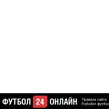
Правила сайта
Робобет футбо