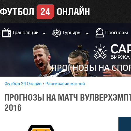
Трансляции
Турниры
Прогнозы
Футбол 24 Онлайн
Расписание матчей
ПРОГНОЗЫ НА МАТЧ ВУЛВЕРХЭМП
2016