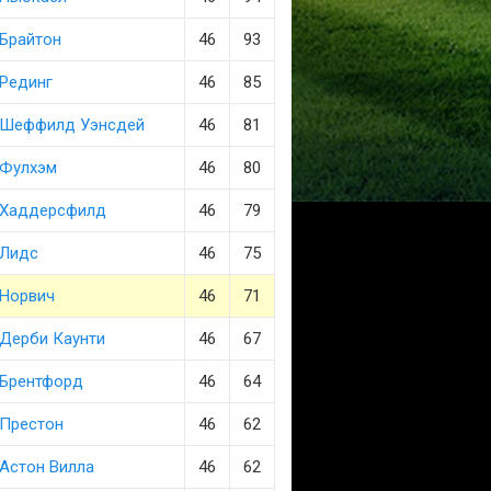
Брайтон
46
93
Рединг
46
85
Шеффилд Уэнсдей
46
81
Фулхэм
46
80
Хаддерсфилд
46
79
Лидс
46
75
Норвич
46
71
Дерби Каунти
46
67
Брентфорд
46
64
Престон
46
62
Астон Вилла
46
62