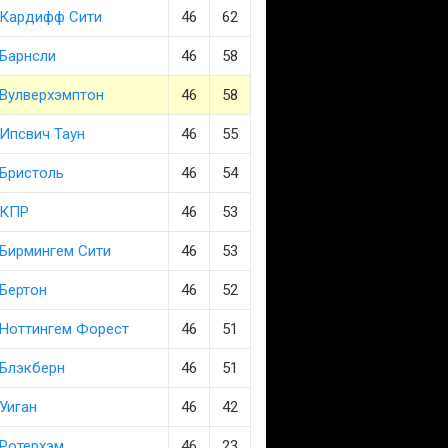
Кардифф Сити
46
62
Барнсли
46
58
Вулверхэмптон
46
58
Ипсвич Таун
46
55
Бристоль
46
54
КПР
46
53
Бирмингем Сити
46
53
Бертон
46
52
Ноттингем Форест
46
51
Блэкберн
46
51
Уиган
46
42
Ротерхэм
46
23