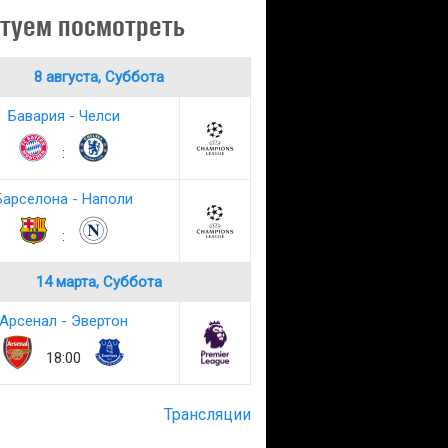
туем посмотреть
8 августа, Суббота
Бавария - Челси
:
Барселона - Наполи
:
14 марта, Суббота
Арсенал - Эвертон
18:00
Трансляции