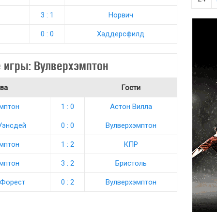
3 : 1
Норвич
0 : 0
Хаддерсфилд
 игры: Вулверхэмптон
ва
Гости
мптон
1 : 0
Астон Вилла
Уэнсдей
0 : 0
Вулверхэмптон
мптон
1 : 2
КПР
мптон
3 : 2
Бристоль
 Форест
0 : 2
Вулверхэмптон