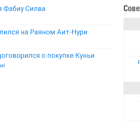
Сове
я Фабиу Силва
лился на Раяном Аит-Нури
оговорился о покупке Куньи
al