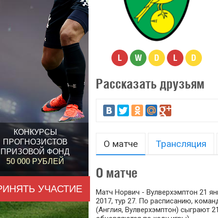
L
W
D
L
D
Рассказать друзьям
КОНКУРСЫ
ПРОГНОЗИСТОВ
О матче
Трансляция
ПРИЗОВОЙ ФОНД
50 000 РУБЛЕЙ
О матче
РИНЯТЬ УЧАСТИЕ
Матч Норвич - Вулверхэмптон 21 ян
2017, тур 27. По расписанию, кома
(Англия, Вулверхэмптон) сыграют 21