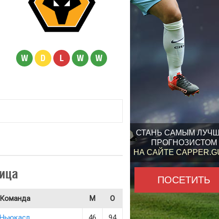
W
D
L
W
W
СТАНЬ САМЫМ ЛУЧ
ПРОГНОЗИСТОМ
НА САЙТЕ CAPPER.
ица
ПОСЕТИТЬ
Команда
М
О
Ньюкасл
46
94