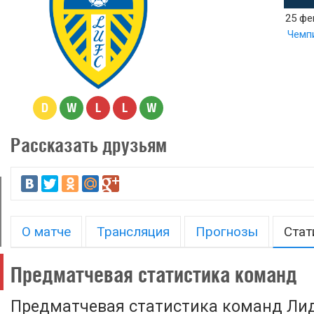
25 фе
Чемп
D
W
L
L
W
Рассказать друзьям
О матче
Трансляция
Прогнозы
Стат
Предматчевая статистика команд
Предматчевая статистика команд Ли