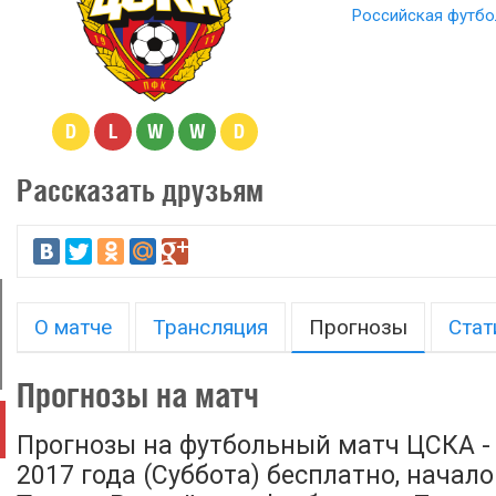
Российская футбо
D
L
W
W
D
Рассказать друзьям
О матче
Трансляция
Прогнозы
Стат
Прогнозы на матч
Прогнозы на футбольный матч ЦСКА - 
2017 года (Суббота) бесплатно, начало в