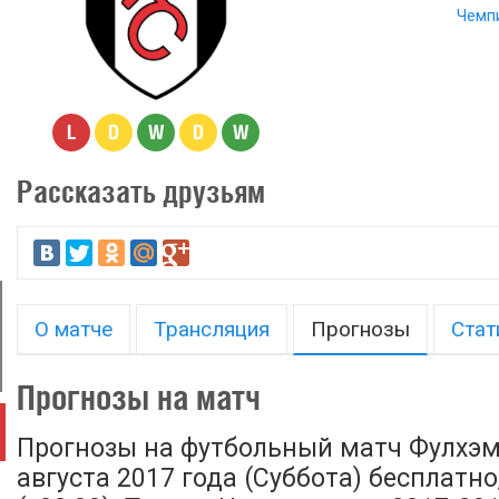
Чемп
L
D
W
D
W
Рассказать друзьям
О матче
Трансляция
Прогнозы
Стат
Прогнозы на матч
Прогнозы на футбольный матч Фулхэм 
августа 2017 года (Суббота) бесплатно,