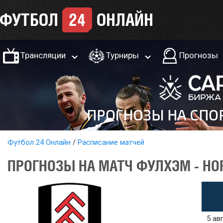
Трансляции
Турниры
Прогнозы
Футбол 24 Онлайн
Расписание матчей
ПРОГНОЗЫ НА МАТЧ ФУЛХЭМ - НОР
5 ав