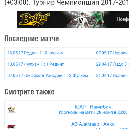
(+03:00). Турнир Чемпионшип 2017-2018
Последние матчи
16.05.17 Рединг 1 : 0 Фулхэм
07.05.17 Норвич 
13.05.17 Фулхэм 1 : 1 Рединг
29.04.17 Лидс 3 
07.05.17 Шеффилд Уэнсдей 1 : 2 Фулхэм
21.04.17 Норвич 
Смотрите также
ЮАР - Намибия
прогнозы на матч, 28 июня в 23:00
АЗ Алкмаар - Аякс