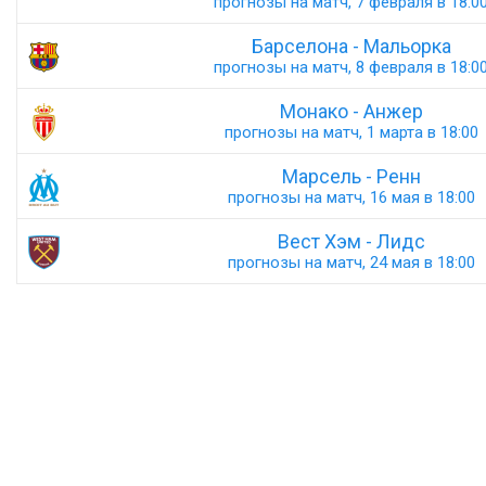
прогнозы на матч, 7 февраля в 18:0
Барселона - Мальорка
прогнозы на матч, 8 февраля в 18:0
Монако - Анжер
прогнозы на матч, 1 марта в 18:00
Марсель - Ренн
прогнозы на матч, 16 мая в 18:00
Вест Хэм - Лидс
прогнозы на матч, 24 мая в 18:00