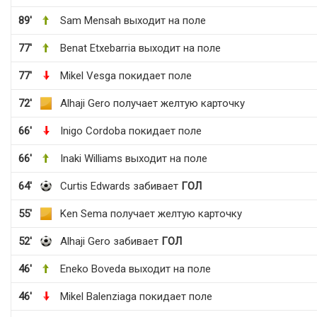
89'
Sam Mensah выходит на поле
77'
Benat Etxebarria выходит на поле
77'
Mikel Vesga покидает поле
72'
Alhaji Gero получает желтую карточку
66'
Inigo Cordoba покидает поле
66'
Inaki Williams выходит на поле
64'
Curtis Edwards забивает
ГОЛ
55'
Ken Sema получает желтую карточку
52'
Alhaji Gero забивает
ГОЛ
46'
Eneko Boveda выходит на поле
46'
Mikel Balenziaga покидает поле