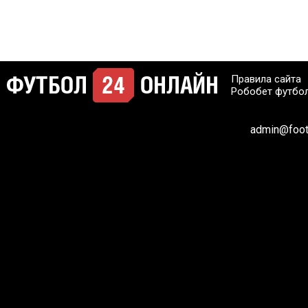
Правила сайта
Робобет футбо
admin@footb