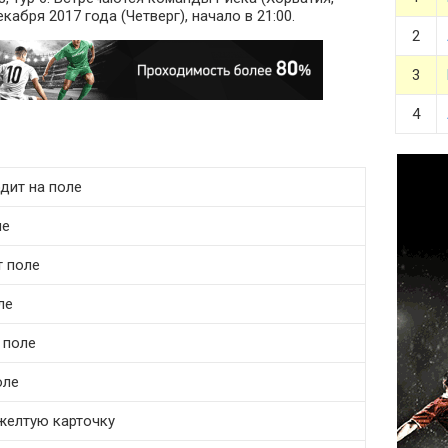
кабря 2017 года (Четверг), начало в 21:00.
2
3
4
дит на поле
ле
т поле
ле
 поле
оле
 желтую карточку