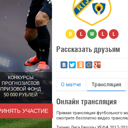
D
L
W
L
L
Рассказать друзьям
КОНКУРСЫ
ПРОГНОЗИСТОВ
О матче
Трансляция
ПРИЗОВОЙ ФОНД
50 000 РУБЛЕЙ
Онлайн трансляция
РИНЯТЬ УЧАСТИЕ
Прямая трансляция футбольного мат
смотрите бесплатно видео трансляц
Турнир Лига Европы УЕФА 2017-2018