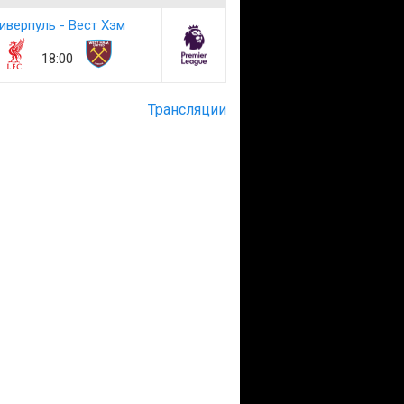
иверпуль - Вест Хэм
18:00
Трансляции