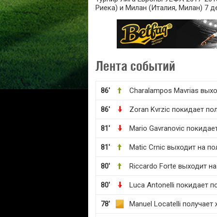
Риека) и Милан (Италия, Милан) 7 де
Лента событий
86'
Charalampos Mavrias выхо
86'
Zoran Kvrzic покидает по
81'
Mario Gavranovic покидае
81'
Matic Crnic выходит на по
80'
Riccardo Forte выходит на
80'
Luca Antonelli покидает п
78'
Manuel Locatelli получает