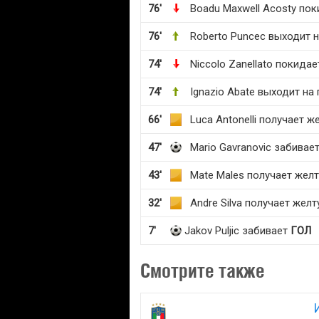
76'
Boadu Maxwell Acosty пок
76'
Roberto Puncec выходит н
74'
Niccolo Zanellato покидае
74'
Ignazio Abate выходит на
66'
Luca Antonelli получает 
47'
Mario Gavranovic забивае
43'
Mate Males получает жел
32'
Andre Silva получает жел
7'
Jakov Puljic забивает
ГОЛ
Смотрите также