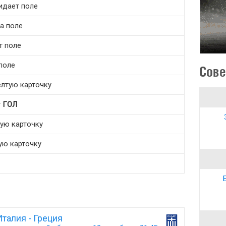
идает поле
а поле
т поле
 поле
Сове
желтую карточку
т
ГОЛ
тую карточку
тую карточку
Италия - Греция