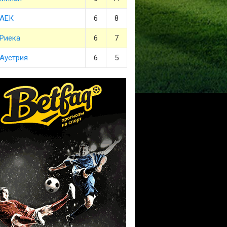
АЕК
6
8
Риека
6
7
Аустрия
6
5