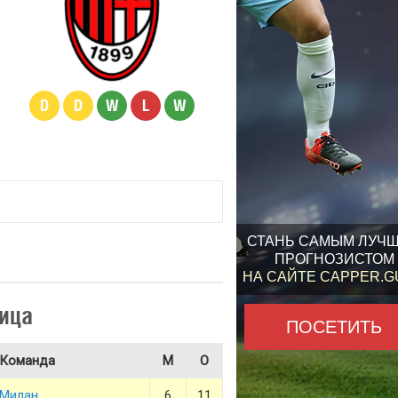
D
D
W
L
W
СТАНЬ САМЫМ ЛУЧ
ПРОГНОЗИСТОМ
НА САЙТЕ CAPPER.
ица
ПОСЕТИТЬ
Команда
М
О
Милан
6
11