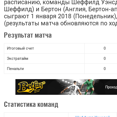
расписанию, команды Шеффилд Уэнсд
Шеффилд) и Бертон (Англия, Бертон-а
сыграют 1 января 2018 (Понедельник),
(результаты матча обновляются по ход
Результат матча
Итоговый счет
0
Экстратайм
0
Пенальти
0
Статистика команд