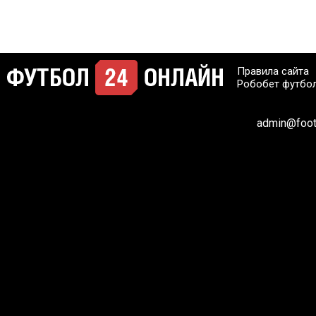
Правила сайта
Робобет футбо
admin@footb