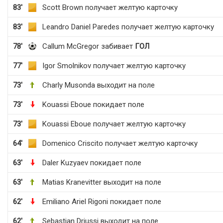
83'
Scott Brown получает желтую карточку
83'
Leandro Daniel Paredes получает желтую карточку
78'
Callum McGregor забивает
ГОЛ
77'
Igor Smolnikov получает желтую карточку
73'
Charly Musonda выходит на поле
73'
Kouassi Eboue покидает поле
73'
Kouassi Eboue получает желтую карточку
64'
Domenico Criscito получает желтую карточку
63'
Daler Kuzyaev покидает поле
63'
Matias Kranevitter выходит на поле
62'
Emiliano Ariel Rigoni покидает поле
62'
Sebastian Driussi выходит на поле