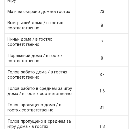
игру
Матчей сыграно дома/в гостях
23
Выигрышей дома / в гостях
8
соответственно
Ничьи дома / в гостях
7
соответственно
Поражений дома / в гостях
8
соответственно
Голов забито дома / в гостях
37
соответственно
Голов забито в среднем за игру
1.6
дома / в гостях соответственно
Голов пропущено дома / в
31
гостях соответственно
Голов пропущено в среднем за
игру дома / в гостях
1.3