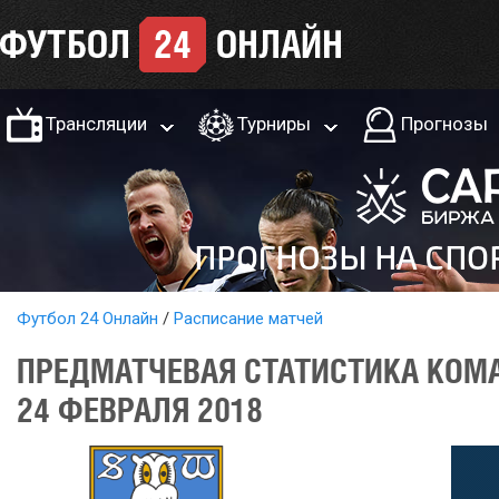
Трансляции
Турниры
Прогнозы
Футбол 24 Онлайн
Расписание матчей
ПРЕДМАТЧЕВАЯ СТАТИСТИКА КОМ
24 ФЕВРАЛЯ 2018