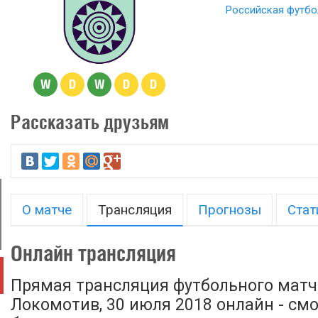
Российская футбо
W
D
W
D
D
Рассказать друзьям
О матче
Трансляция
Прогнозы
Стат
Онлайн трансляция
Прямая трансляция футбольного матч
Локомотив, 30 июля 2018 онлайн - см