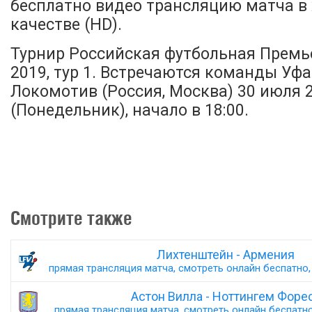
бесплатно видео трансляцию матча в
качестве (HD).
Турнир Российская футбольная Премье
2019, тур 1. Встречаются команды Уфа 
Локомотив (Россия, Москва) 30 июля 
(Понедельник), начало в 18:00.
Смотрите также
Лихтенштейн - Армения
прямая трансляция матча, смотреть онлайн беспатно, 
Астон Вилла - Ноттингем Форе
прямая трансляция матча, смотреть онлайн беспатно,