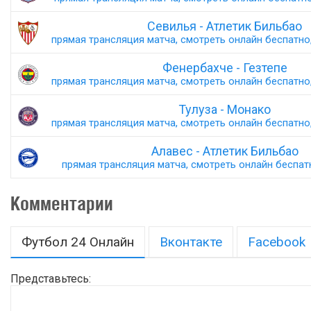
Севилья - Атлетик Бильбао
прямая трансляция матча, смотреть онлайн беспатно,
Фенербахче - Гезтепе
прямая трансляция матча, смотреть онлайн беспатно,
Тулуза - Монако
прямая трансляция матча, смотреть онлайн беспатно,
Алавес - Атлетик Бильбао
прямая трансляция матча, смотреть онлайн беспатн
Комментарии
Футбол 24 Онлайн
Вконтакте
Facebook
Представьтесь: