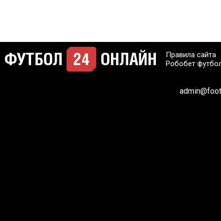
Правила сайта
Робобет футбо
admin@footb