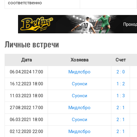
соответственно
Личные встречи
Дата
Хозяева
Счет
06.04.2024 17:00
Мидлсбро
2 : 0
16.12.2023 18:00
Суонси
1 : 2
11.03.2023 18:00
Суонси
1 : 3
27.08.2022 17:00
Мидлсбро
2 : 1
06.03.2021 18:00
Суонси
2 : 1
02.12.2020 22:00
Мидлсбро
2 : 1