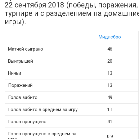
22 сентября 2018 (победы, поражения, 
турнире и с разделением на домашни
игры).
Мидлсбро
Матчей сыграно
46
Выигрышей
20
Ничьи
13
Поражений
13
Голов забито
49
Голов забито в среднем за игру
1.1
Голов пропущено
41
Голов пропущено в среднем за
0.9