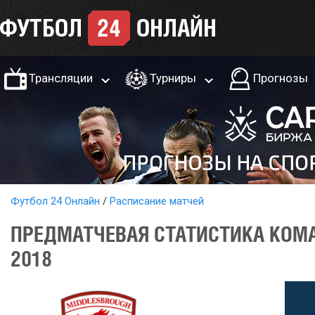
Трансляции
Турниры
Прогнозы
Футбол 24 Онлайн
Расписание матчей
ПРЕДМАТЧЕВАЯ СТАТИСТИКА КОМА
2018