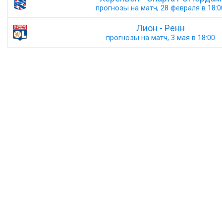
прогнозы на матч, 28 февраля в 18:0
Лион - Ренн
прогнозы на матч, 3 мая в 18:00