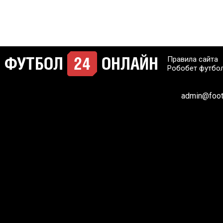
Правила сайта
Робобет футбо
admin@footb